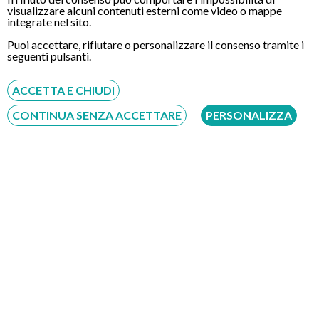
visualizzare alcuni contenuti esterni come video o mappe
integrate nel sito.
Puoi accettare, rifiutare o personalizzare il consenso tramite i
seguenti pulsanti.
CONTATTI
ACCETTA E CHIUDI
CONTINUA SENZA ACCETTARE
PERSONALIZZA
Chiamaci
Servizio disponibile dal Lunedì al Sabato dalle ore 9:00 alle ore 18:00.
Fatti richiamare
Inserisci il tuo numero, ti richiameremo entro 4 ore lavorative:
Acconsento al trattamento dei dati personali ai sensi del regolamento europeo
del 27/04/2016, n. 679 e come indicato nel documento
normativa sulla privacy
e
cookies