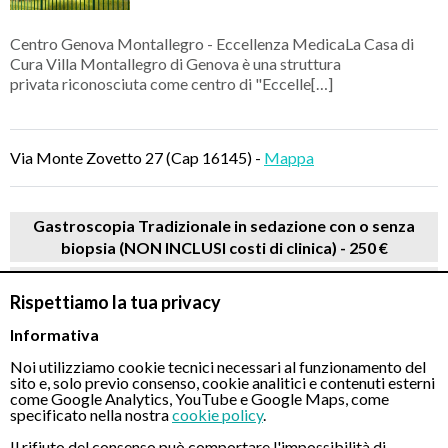
Centro Genova Montallegro - Eccellenza MedicaLa Casa di
Cura Villa Montallegro di Genova è una struttura
privata riconosciuta come centro di "Eccelle[…]
Via Monte Zovetto 27 (Cap 16145) -
Mappa
Gastroscopia Tradizionale in sedazione con o senza
biopsia (NON INCLUSI costi di clinica) -
250 €
Gastroscopia Transnasale indolore (NON INCLUSI costi
Rispettiamo la tua privacy
di clinica) -
250 €
Informativa
PRENOTA
Noi utilizziamo cookie tecnici necessari al funzionamento del
sito e, solo previo consenso, cookie analitici e contenuti esterni
come Google Analytics, YouTube e Google Maps, come
specificato nella nostra
cookie policy
.
Il rifiuto del consenso può comportare l'impossibilità di