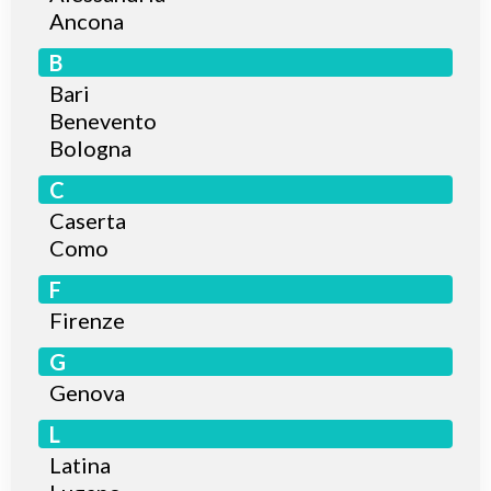
Ancona
B
Bari
Benevento
Bologna
C
Caserta
Como
F
Firenze
G
Genova
L
Latina