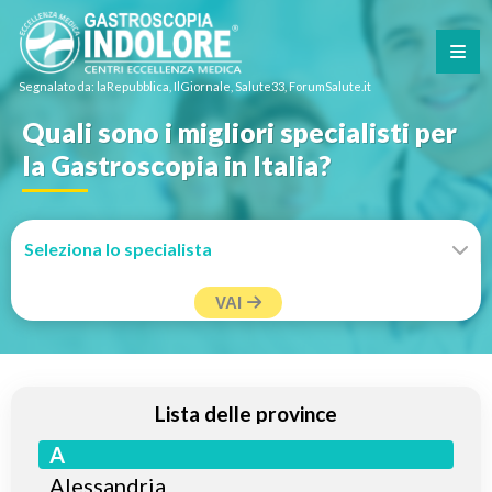
Segnalato da: laRepubblica, IlGiornale, Salute33, ForumSalute.it
Quali sono i migliori specialisti per
la Gastroscopia in Italia?
VAI
Lista delle province
A
Alessandria