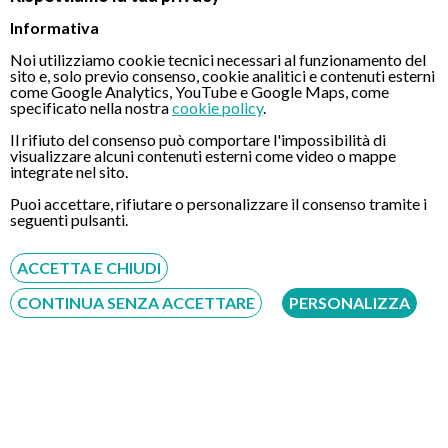
Padova – Clinica Diaz
Informativa
Via Armando Diaz 9 - 35123 - Padova
Padova – Elysium
Noi utilizziamo cookie tecnici necessari al funzionamento del
Via Roma 60/a - 35020 - Albignasego
sito e, solo previo consenso, cookie analitici e contenuti esterni
come Google Analytics, YouTube e Google Maps, come
Venezia
specificato nella nostra
cookie policy
.
Via Gorizia 1 - 30027 - San Donà di Piave
Il rifiuto del consenso può comportare l'impossibilità di
visualizzare alcuni contenuti esterni come video o mappe
integrate nel sito.
Puoi accettare, rifiutare o personalizzare il consenso tramite i
seguenti pulsanti.
Dott.ssa Rosamaria Bozzi
ACCETTA E CHIUDI
CONTINUA SENZA ACCETTARE
PERSONALIZZA
Specialista in Gastroscopia
La Dott.ssa Rosamaria Bozzi si è laureata in medicina e
chirurgia con lode nel 2000 presso l’università degli s ...
PRENOTA
RICEVE PRESSO: