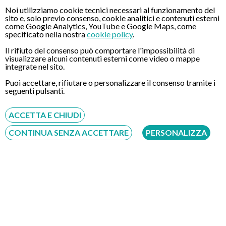
Noi utilizziamo cookie tecnici necessari al funzionamento del
sito e, solo previo consenso, cookie analitici e contenuti esterni
come Google Analytics, YouTube e Google Maps, come
specificato nella nostra
cookie policy
.
Il rifiuto del consenso può comportare l'impossibilità di
visualizzare alcuni contenuti esterni come video o mappe
integrate nel sito.
Puoi accettare, rifiutare o personalizzare il consenso tramite i
seguenti pulsanti.
ACCETTA E CHIUDI
CONTINUA SENZA ACCETTARE
PERSONALIZZA
Richiesta di prenotazione con il Dott. Antonio Tesi
Seleziona il giorno e l'orario preferito, sarà nostra cura
verificare l'effettiva disponibilità e ricontattarti.
Procedura senza registrazione né pagamento anticipato.
Dove riceve: