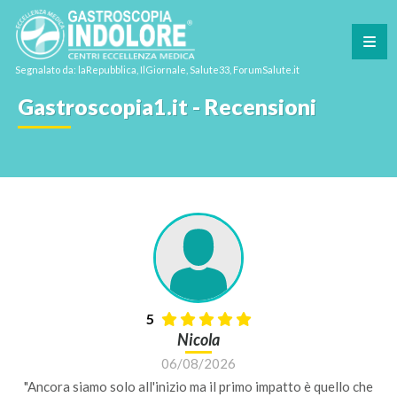
Segnalato da: laRepubblica, IlGiornale, Salute33, ForumSalute.it
Gastroscopia1.it - Recensioni
5
Nicola
06/08/2026
"Ancora siamo solo all'inizio ma il primo impatto è quello che