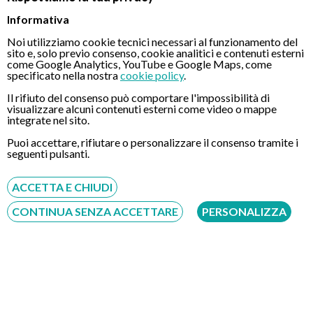
Informativa
Noi utilizziamo cookie tecnici necessari al funzionamento del
sito e, solo previo consenso, cookie analitici e contenuti esterni
come Google Analytics, YouTube e Google Maps, come
specificato nella nostra
cookie policy
.
5
Il rifiuto del consenso può comportare l'impossibilità di
Jacopo
visualizzare alcuni contenuti esterni come video o mappe
integrate nel sito.
30/04/2026
"Umanità, competenza, disponibilità. Questi i miei tre
Puoi accettare, rifiutare o personalizzare il consenso tramite i
aggettivi per descrivere il Dott. Naspetti. Non è facile
seguenti pulsanti.
trovare queste doti in ambiente medico. Soddisfattissimo sia
dal lato professionale che da quello umano. Il top."
ACCETTA E CHIUDI
Fonte: google maps
CONTINUA SENZA ACCETTARE
PERSONALIZZA
4