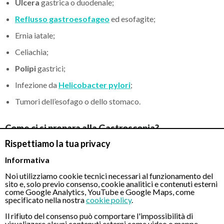
Ulcera
gastrica o duodenale;
Reflusso gastroesofageo
ed esofagite;
Ernia iatale;
Celiachia;
Polipi
gastrici;
Infezione da
Helicobacter pylori
;
Tumori dell’esofago o dello stomaco.
Come ci si prepara alla Gastroscopia?
Rispettiamo la tua privacy
Per eseguire correttamente una gastroscopia è necessario
Informativa
seguire alcune semplici indicazioni di
preparazione
.
Noi utilizziamo cookie tecnici necessari al funzionamento del
sito e, solo previo consenso, cookie analitici e contenuti esterni
come Google Analytics, YouTube e Google Maps, come
La regola principale è presentarsi a
digiuno
. Generalmente al
specificato nella nostra
cookie policy
.
paziente viene richiesto di non mangiare né bere nelle 6–8 ore
Il rifiuto del consenso può comportare l'impossibilità di
precedenti l’esame, in modo che lo stomaco sia completamente
visualizzare alcuni contenuti esterni come video o mappe