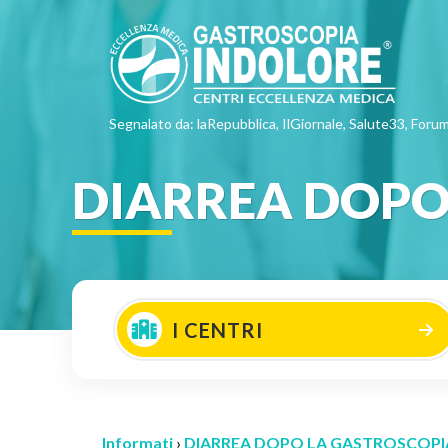
Segnalato da: laRepubblica, IlGiornale, Salute33, Forum
DIARREA DOPO
I CENTRI
Informati
›
DIARREA DOPO LA GASTROSCOPIA