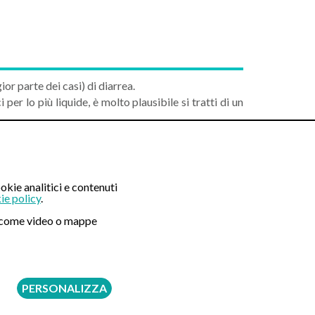
or parte dei casi) di diarrea.
per lo più liquide, è molto plausibile si tratti di un
ene
consultare il medico
per accertarne la causa.
rmativo e NON sostituiscono il parere di uno
okie analitici e contenuti
ie policy
.
ni come video o mappe
PERSONALIZZA