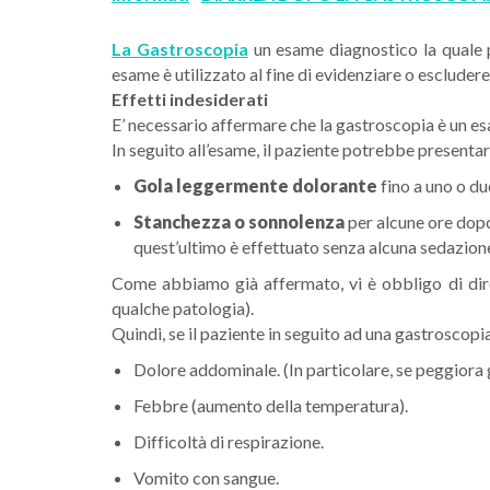
La Gastroscopia
un esame diagnostico la quale 
esame è utilizzato al fine di evidenziare o escludere
Effetti indesiderati
E’ necessario affermare che la gastroscopia è un e
In seguito all’esame, il paziente potrebbe presentar
Gola leggermente dolorante
fino a uno o du
Stanchezza o sonnolenza
per alcune ore dopo
quest’ultimo è effettuato senza alcuna sedazion
Come abbiamo già affermato, vi è obbligo di dire 
qualche patologia).
Quindi, se il paziente in seguito ad una gastroscop
Dolore addominale. (In particolare, se peggiora 
Febbre (aumento della temperatura).
Difficoltà di respirazione.
Vomito con sangue.