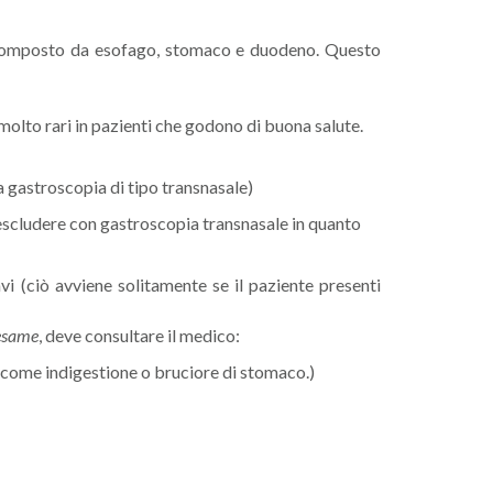
e composto da esofago, stomaco e duodeno. Questo
olto rari in pazienti che godono di buona salute.
a gastroscopia di tipo transnasale)
escludere con gastroscopia transnasale in quanto
i (ciò avviene solitamente se il paziente presenti
’esame
, deve consultare il medico:
e come indigestione o bruciore di stomaco.)