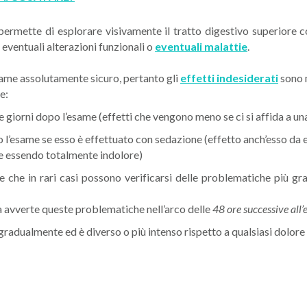
permette di esplorare visivamente il tratto digestivo superior
 eventuali alterazioni funzionali o
eventuali malattie
.
same assolutamente sicuro, pertanto gli
effetti indesiderati
sono m
e:
e giorni dopo l’esame (effetti che vengono meno se ci si affida a un
 l’esame se esso è effettuato con sedazione (effetto anch’esso da 
e essendo totalmente indolore)
che in rari casi possono verificarsi delle problematiche più grav
ia avverte queste problematiche nell’arco delle
48 ore successive all
gradualmente ed è diverso o più intenso rispetto a qualsiasi dolor