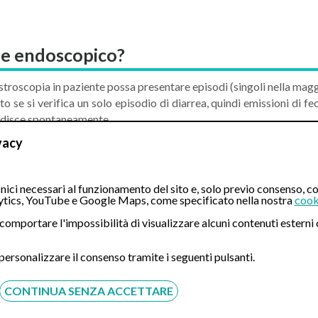
ame endoscopico?
astroscopia in paziente possa presentare episodi (singoli nella maggi
e si verifica un solo episodio di diarrea, quindi emissioni di feci 
redisce spontaneamente.
che di diarrea, anche se non completamente liquide, persistano, è b
vacy
ticolo sono da considerarsi di carattere puramente info
ici necessari al funzionamento del sito e, solo previo consenso, co
tics, YouTube e Google Maps, come specificato nella nostra
cook
diarrea-dopo-la-gastroscopia-cosa-fare/
ò comportare l'impossibilità di visualizzare alcuni contenuti ester
 personalizzare il consenso tramite i seguenti pulsanti.
CONTINUA SENZA ACCETTARE
CONTATTI