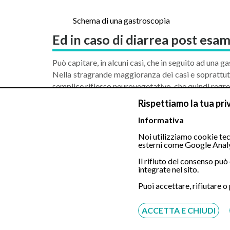
Schema di una gastroscopia
Ed in caso di diarrea post es
Può capitare, in alcuni casi, che in seguito ad una g
Nella stragrande maggioranza dei casi e soprattutto s
semplice riflesso neurovegetativo, che quindi reg
Ma qualora gli episodi si ripetano e quindi le scari
Rispettiamo la tua pri
Informativa
N.B. Le informazioni contenute in questo ar
specialista.
Noi utilizziamo cookie tecn
esterni come Google Analy
Fonte
http://www.gastroscopiatransnasale.it/
Il rifiuto del consenso pu
integrate nel sito.
Puoi accettare, rifiutare o
ACCETTA E CHIUDI