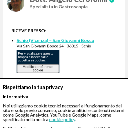
Specialista in Gastroscopia
RICEVE PRESSO:
Schio (Vicenza) – San Giovanni Bosco
Via San Giovanni Bosco 24 - 36015 - Schio
Per visualizzare questa
mappa è necessario
accettare i cookie.
Modifica preferenze
cookie
Rispettiamo la tua privacy
Gastroscopia Tradizionale in sedazione profonda -
Informativa
330 €
Noi utilizziamo cookie tecnici necessari al funzionamento del
sito e, solo previo consenso, cookie analitici e contenuti esterni
PRENOTA
come Google Analytics, YouTube e Google Maps, come
specificato nella nostra
cookie policy
.