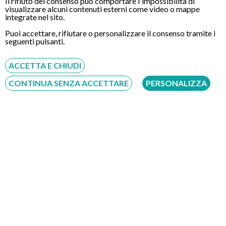
Il rifiuto del consenso può comportare l'impossibilità di
visualizzare alcuni contenuti esterni come video o mappe
integrate nel sito.
Puoi accettare, rifiutare o personalizzare il consenso tramite i
seguenti pulsanti.
ACCETTA E CHIUDI
CONTATTI
CONTINUA SENZA ACCETTARE
PERSONALIZZA
Chiamaci
Servizio disponibile dal Lunedì al Sabato dalle ore 9:00 alle ore 18:00.
Fatti richiamare
Inserisci il tuo numero, ti richiameremo entro 4 ore lavorative:
Acconsento al trattamento dei dati personali ai sensi del regolamento europeo