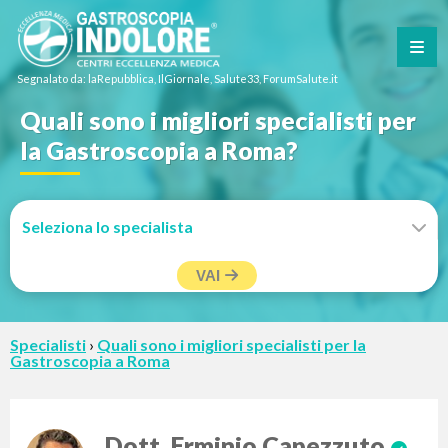
Segnalato da: laRepubblica, IlGiornale, Salute33, ForumSalute.it
Quali sono i migliori specialisti per
la Gastroscopia a Roma?
VAI
Specialisti
›
Quali sono i migliori specialisti per la
Gastroscopia a Roma
Dott. Erminio Capezzuto