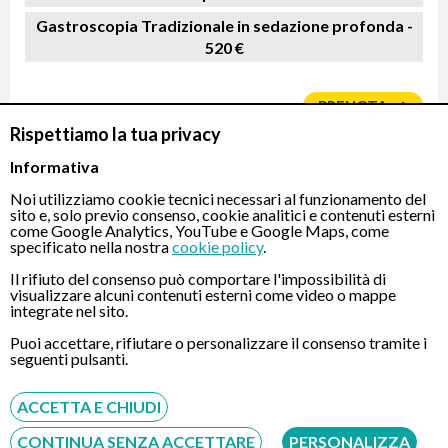
Gastroscopia Tradizionale in sedazione profonda -
520 €
PRENOTA
Rispettiamo la tua privacy
Informativa
Noi utilizziamo cookie tecnici necessari al funzionamento del
sito e, solo previo consenso, cookie analitici e contenuti esterni
come Google Analytics, YouTube e Google Maps, come
specificato nella nostra
cookie policy
.
Dott. Giuseppe Grassi
Il rifiuto del consenso può comportare l'impossibilità di
Specialista in Gastroscopia
visualizzare alcuni contenuti esterni come video o mappe
integrate nel sito.
Puoi accettare, rifiutare o personalizzare il consenso tramite i
seguenti pulsanti.
RICEVE PRESSO:
Roma – Santo Volto
ACCETTA E CHIUDI
Piazza del Tempio di Diana, 12 - 00153 - Roma
CONTINUA SENZA ACCETTARE
PERSONALIZZA
Per visualizzare questa