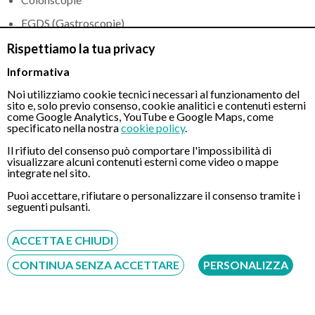
EGDS (Gastroscopie)
Ecoendoscopia bilio-pancreatica e del tratto digestivo
Rispettiamo la tua privacy
superiore ed inferiore con FNA/B
Informativa
Enteroscopia con videocapsula
Noi utilizziamo cookie tecnici necessari al funzionamento del
sito e, solo previo consenso, cookie analitici e contenuti esterni
come Google Analytics, YouTube e Google Maps, come
Il Dott. Giuseppe Iabichino è autore di numerose pubblicazioni
specificato nella nostra
cookie policy
.
scientifiche in riviste nazionali e internazionali.
Il rifiuto del consenso può comportare l'impossibilità di
visualizzare alcuni contenuti esterni come video o mappe
integrate nel sito.
Verifica su Federazione Nazione Ordine dei Medici –
FNOMCeO
Puoi accettare, rifiutare o personalizzare il consenso tramite i
seguenti pulsanti.
ACCETTA E CHIUDI
CONTINUA SENZA ACCETTARE
PERSONALIZZA