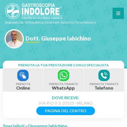
Segnalato da: laRepubblica, IlGiornale, Salute33, ForumSalute.it
Dott. Giuseppe Iabichino
PRENOTA LA TUA PRESTAZIONE CON LO SPECIALISTA
PRENOTA
PRENOTA TRAMITE
PRENOTA TRAMITE
Online
WhatsApp
Telefono
DOVE RICEVE:
VIA PIO II 3, 20153 - MILANO
PAGINA DEL CENTRO
Specialisti
›
Giuseppe Iabichino