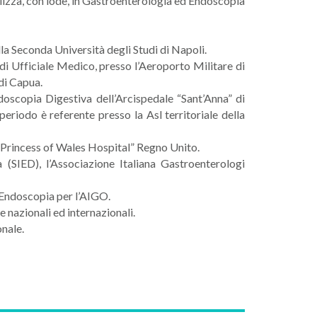
alizza, con lode, in Gastroenterologia ed Endoscopia
lla Seconda Università degli Studi di Napoli.
 di Ufficiale Medico, presso l’Aeroporto Militare di
di Capua.
scopia Digestiva dell’Arcispedale “Sant’Anna” di
eriodo è referente presso la Asl territoriale della
 Princess of Wales Hospital” Regno Unito.
 (SIED), l’Associazione Italiana Gastroenterologi
 Endoscopia per l’AIGO.
e nazionali ed internazionali.
onale.