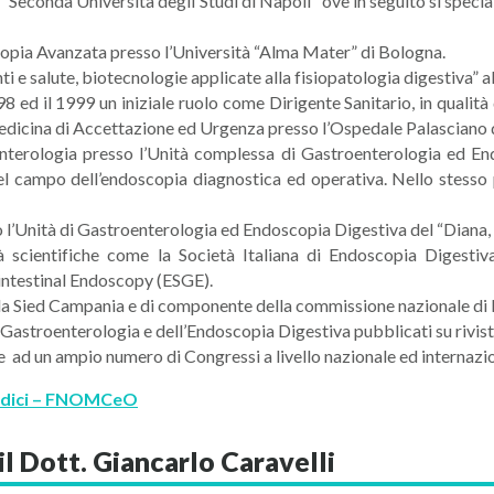
a "Seconda Università degli Studi di Napoli" ove in seguito si speci
copia Avanzata presso l’Università “Alma Mater” di Bologna.
ti e salute, biotecnologie applicate alla fisiopatologia digestiva” a
8 ed il 1999 un iniziale ruolo come Dirigente Sanitario, in qualità
dicina di Accettazione ed Urgenza presso l’Ospedale Palasciano 
terologia presso l’Unità complessa di Gastroenterologia ed Endo
l campo dell’endoscopia diagnostica ed operativa. Nello stesso p
 l’Unità di Gastroenterologia ed Endoscopia Digestiva del “Diana,
tà scientifiche come la Società Italiana di Endoscopia Digestiva
intestinal Endoscopy (ESGE).
r la Sied Campania e di componente della commissione nazionale di
la Gastroenterologia e dell’Endoscopia Digestiva pubblicati su rivist
e ad un ampio numero di Congressi a livello nazionale ed internazi
Medici – FNOMCeO
il Dott. Giancarlo Caravelli