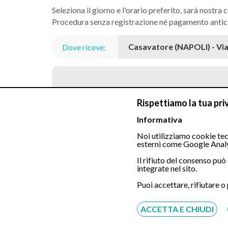
Seleziona il giorno e l'orario preferito, sarà nostra c
Procedura senza registrazione né pagamento antic
Dove riceve:
Rispettiamo la tua pri
Visita Gastroenterologica
Informativa
Gastroscopia Tradizionale in sedazion
Noi utilizziamo cookie tecn
esterni come Google Analy
Il rifiuto del consenso pu
Gastroscopia Transnasale Indolore
integrate nel sito.
Puoi accettare, rifiutare o
Gastroscopia Tradizionale in sedazion
ACCETTA E CHIUDI
Colonscopia Tradizionale in sedazione