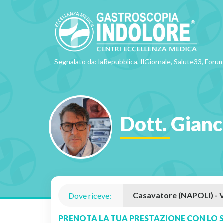
Segnalato da: laRepubblica, IlGiornale, Salute33, Forum
Dott. Gianc
Dove riceve:
PRENOTA LA TUA PRESTAZIONE CON LO S