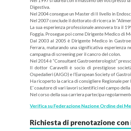
Nel 1997 si laurea con il massimo dei voti presso l
Digestiva.
Nel 2004 consegue un Master di II livello in Endos
Nel 2007 conclude il dottorato di ricerca in “Alimen
La sua esperienza professionale annovera tra il 199
Foggia. Prosegue poi come Dirigente Medico di Me
Dal 2003 al 2005 è Dirigente Medico in Gastroen
Ferrara, maturando una significativa esperienza ne
campagna di screening per il cancro del colon.
Nel 2014 è “Consultant Gastroenterologist” presso
Il dottor Caravelli è socio di prestigiose socie
Ospedalieri (AIGO) e l’European Society of Gastro
Ha ricoperto la carica di consigliere Regionale pe
E’ coautore di vari lavori scientifici nel campo del
Nel corso della sua carriera partecipa regolarment
Verifica su Federazione Nazione Ordine dei 
Richiesta di prenotazione con 