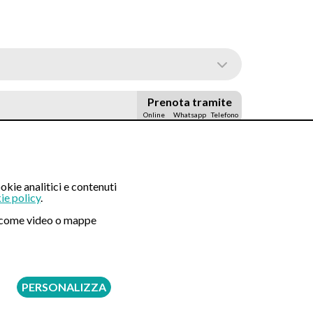
Prenota tramite
Online
Whatsapp
Telefono
100 €
okie analitici e contenuti
250 €
ie policy
.
ni come video o mappe
300 €
340 €
PERSONALIZZA
350 €